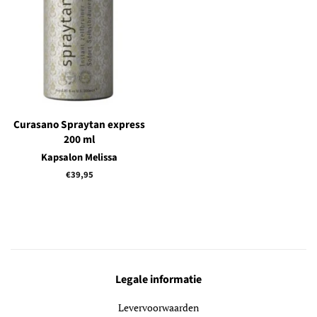
Curasano Spraytan express
200 ml
Kapsalon Melissa
Normale
€39,95
prijs
Legale informatie
Levervoorwaarden