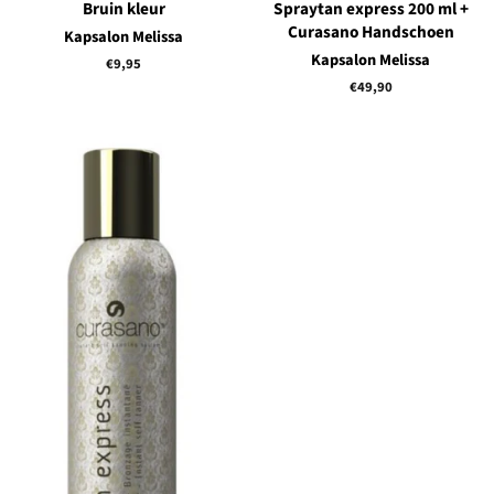
Bruin kleur
Spraytan express 200 ml +
Curasano Handschoen
Kapsalon Melissa
Kapsalon Melissa
Normale
€9,95
prijs
Normale
€49,90
prijs