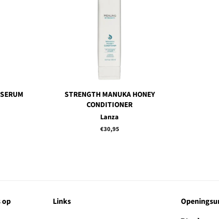
 SERUM
STRENGTH MANUKA HONEY
CONDITIONER
Lanza
Normale
€30,95
prijs
 op
Links
Openingsur