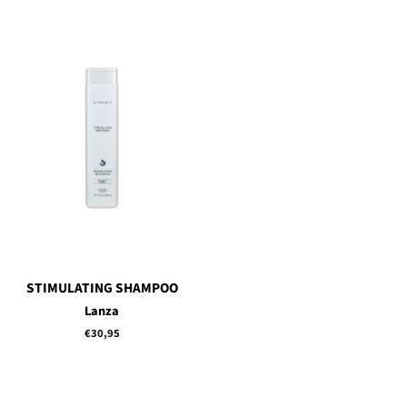
STIMULATING SHAMPOO
Lanza
Normale
€30,95
prijs