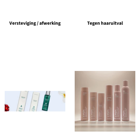
Versteviging / afwerking
Tegen haaruitval