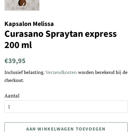
Kapsalon Melissa
Curasano Spraytan express
200 ml
Normale
Aanbiedingsprijs
€39,95
prijs
Inclusief belasting.
Verzendkosten
worden berekend bij de
checkout.
Aantal
AAN WINKELWAGEN TOEVOEGEN