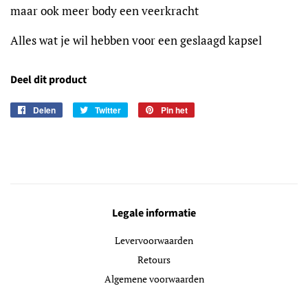
maar ook meer body een veerkracht
Alles wat je wil hebben voor een geslaagd kapsel
Deel dit product
Delen
Delen
Twitter
Twitteren
Pin het
Pinnen
op
op
op
Facebook
Twitter
Pinterest
Legale informatie
Levervoorwaarden
Retours
Algemene voorwaarden