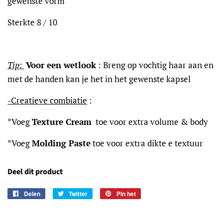
gewenste vorm
Sterkte 8 / 10
Tip:
Voor een
w
etlook
: Breng op vochtig haar aan en
met de handen kan je het in het gewenste kapsel
-Creatieve combiatie
:
*Voeg
Texture Cream
toe voor extra volume & body
*Voeg
Molding Paste
toe voor extra dikte e textuur
Deel dit product
Delen
Delen
Twitter
Twitteren
Pin het
Pinnen
op
op
op
Facebook
Twitter
Pinterest