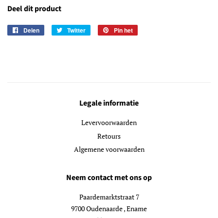
Deel dit product
Delen
Delen
Twitter
Twitteren
Pin het
Pinnen
op
op
op
Facebook
Twitter
Pinterest
Legale informatie
Levervoorwaarden
Retours
Algemene voorwaarden
Neem contact met ons op
Paardemarktstraat 7
9700 Oudenaarde , Ename