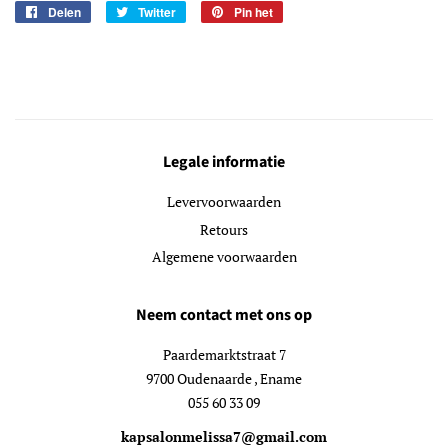
Delen
Delen
Twitter
Twitteren
Pin het
Pinnen
op
op
op
Facebook
Twitter
Pinterest
Legale informatie
Levervoorwaarden
Retours
Algemene voorwaarden
Neem contact met ons op
Paardemarktstraat 7
9700 Oudenaarde , Ename
055 60 33 09
kapsalonmelissa7@gmail.com