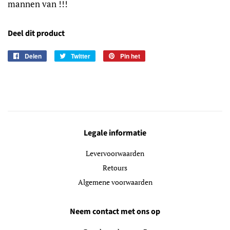
mannen van !!!
Deel dit product
Delen
Delen
Twitter
Twitteren
Pin het
Pinnen
op
op
op
Facebook
Twitter
Pinterest
Legale informatie
Levervoorwaarden
Retours
Algemene voorwaarden
Neem contact met ons op